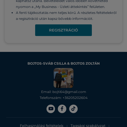
kaphatsz utána. Bevételeidet valós időben követheted
nyomon a „My Business - Üzleti áttekintés” felületen.
A fenti tájékoztatás nem teljes körű. A részletes feltételekről
a regisztráció után kapsz bővebb információt.
REGISZTRÁCIÓ
BOJTOS-SVÁB CSILLA & BOJTOS ZOLTÁN
Email: bojti64@gmail.com
Telefonszám: +36205202604
Felhasználási feltételek
Tagsági szabályzat
|
|