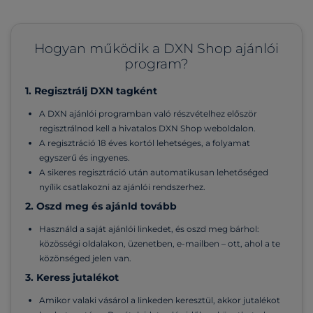
Hogyan működik a DXN Shop ajánlói
program?
1. Regisztrálj DXN tagként
A DXN ajánlói programban való részvételhez először
regisztrálnod kell a hivatalos DXN Shop weboldalon.
A regisztráció 18 éves kortól lehetséges, a folyamat
egyszerű és ingyenes.
A sikeres regisztráció után automatikusan lehetőséged
nyílik csatlakozni az ajánlói rendszerhez.
2. Oszd meg és ajánld tovább
Használd a saját ajánlói linkedet, és oszd meg bárhol:
közösségi oldalakon, üzenetben, e-mailben – ott, ahol a te
közönséged jelen van.
3. Keress jutalékot
Amikor valaki vásárol a linkeden keresztül, akkor jutalékot