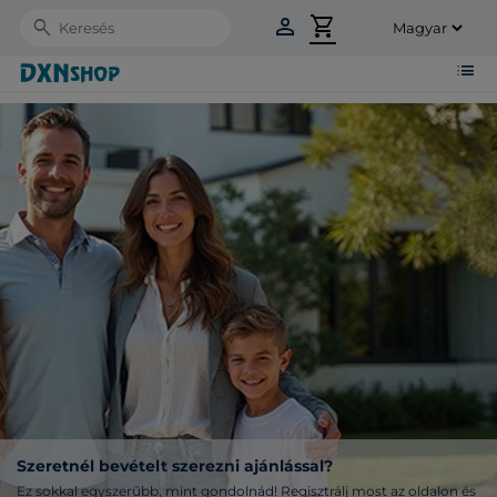
person
shopping_cart
Search
list
Szeretnél bevételt szerezni ajánlással?
Ez sokkal egyszerűbb, mint gondolnád! Regisztrálj most az oldalon és