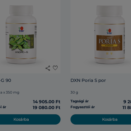
share
favorite
G 90
DXN Poria S por
la x 350 mg
30 g
r
14 905.00 Ft
Tagsági ár
9 2
i ár
19 080.00 Ft
Fogyasztói ár
11 
Kosárba
Kosárba