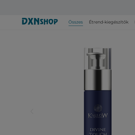
Összes
Étrend-kiegészítők
arrow_back_ios