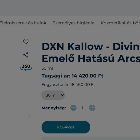
Élelmiszerek és italok
Személyes higiénia
Kozmetikai-és bő
favorite
DXN Kallow - Divi
share
Emelő Hatású Arc
30 ml
Tagsági ár: 14 420.00 Ft
Fogyasztói ár:
18 460.00 Ft
Mennyiség:
arrow_forward_ios
KOSÁRBA