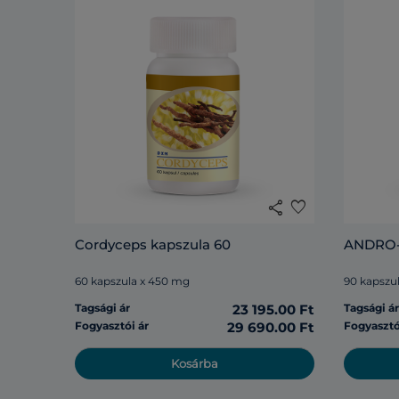
share
favorite
Cordyceps kapszula 60
ANDRO-
60 kapszula x 450 mg
90 kapszu
Tagsági ár
23 195.00 Ft
Tagsági á
Fogyasztói ár
29 690.00 Ft
Fogyasztó
Kosárba