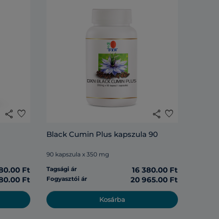
share
favorite
share
favorite
Black Cumin Plus kapszula 90
90 kapszula x 350 mg
80.00 Ft
Tagsági ár
16 380.00 Ft
880.00 Ft
Fogyasztói ár
20 965.00 Ft
Kosárba