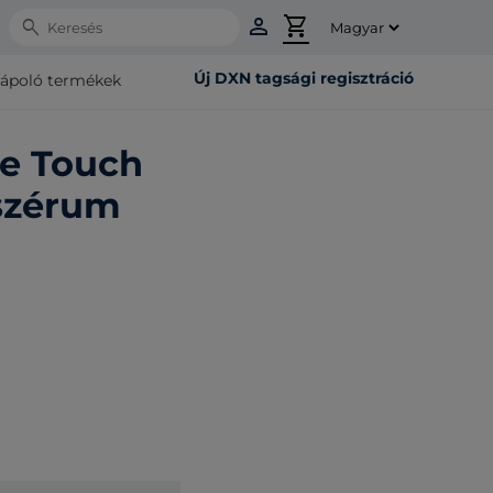
person
shopping_cart
Search
Új DXN tagsági regisztráció
rápoló termékek
ne Touch
szérum