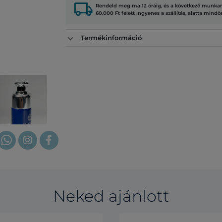
local_shipping
Rendeld meg ma 12 óráig, és a következő munkana
60.000 Ft felett ingyenes a szállítás, alatta mindö
Termékinformáció
Neked ajánlott