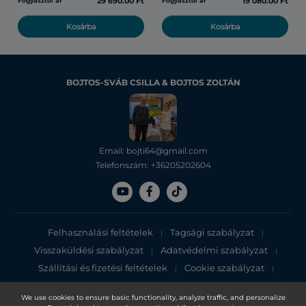
29 690.00 Ft
19 080.00 Ft
Fogyasztói ár
Fogyasztói ár
Kosárba
Kosárba
BOJTOS-SVÁB CSILLA & BOJTOS ZOLTÁN
Email: bojti64@gmail.com
Telefonszám: +36205202604
Felhasználási feltételek
Tagsági szabályzat
|
|
Visszaküldési szabályzat
Adatvédelmi szabályzat
|
|
Szállítási és fizetési feltételek
Cookie szabályzat
|
|
Adatvédelmi tájékoztató
We use cookies to ensure basic functionality, analyze traffic, and personalize