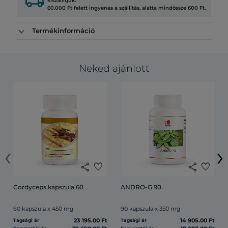
local_shipping
kiszállítjuk.
60.000 Ft felett ingyenes a szállítás, alatta mindössze 600 Ft.
Termékinformáció
Neked ajánlott
‹
›
share
favorite
share
favorite
Cordyceps kapszula 60
ANDRO-G 90
60 kapszula x 450 mg
90 kapszula x 350 mg
23 195.00 Ft
14 905.00 Ft
Tagsági ár
Tagsági ár