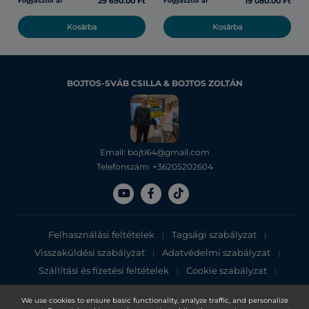
29 690.00 Ft
19 080.00 Ft
Fogyasztói ár
Fogyasztói ár
Kosárba
Kosárba
BOJTOS-SVÁB CSILLA & BOJTOS ZOLTÁN
Email: bojti64@gmail.com
Telefonszám: +36205202604
Felhasználási feltételek
Tagsági szabályzat
|
|
Visszaküldési szabályzat
Adatvédelmi szabályzat
|
|
Szállítási és fizetési feltételek
Cookie szabályzat
|
|
Adatvédelmi tájékoztató
We use cookies to ensure basic functionality, analyze traffic, and personalize