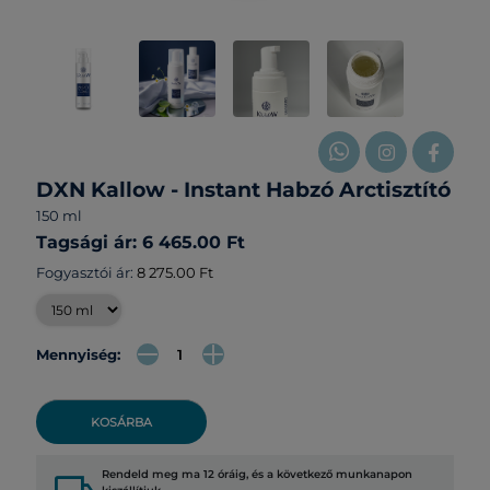
DXN Kallow - Instant Habzó Arctisztító
150 ml
Tagsági ár: 6 465.00 Ft
Fogyasztói ár:
8 275.00 Ft
Mennyiség:
KOSÁRBA
Rendeld meg ma 12 óráig, és a következő munkanapon