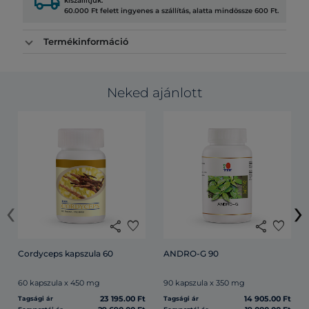
local_shipping
kiszállítjuk.
60.000 Ft felett ingyenes a szállítás, alatta mindössze 600 Ft.
Termékinformáció
Neked ajánlott
‹
›
share
favorite
share
favorite
Cordyceps kapszula 60
ANDRO-G 90
60 kapszula x 450 mg
90 kapszula x 350 mg
23 195.00 Ft
14 905.00 Ft
Tagsági ár
Tagsági ár