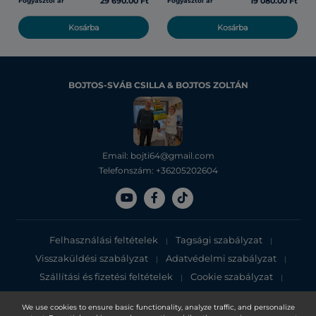
29 690.00 Ft
19 080.00 Ft
Fogyasztói ár
Fogyasztói ár
Kosárba
Kosárba
BOJTOS-SVÁB CSILLA & BOJTOS ZOLTÁN
Email: bojti64@gmail.com
Telefonszám: +36205202604
Felhasználási feltételek
Tagsági szabályzat
|
|
Visszaküldési szabályzat
Adatvédelmi szabályzat
|
|
Szállítási és fizetési feltételek
Cookie szabályzat
|
|
Adatvédelmi tájékoztató
We use cookies to ensure basic functionality, analyze traffic, and personalize