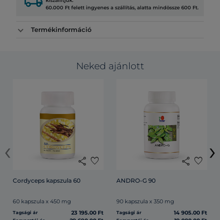
local_shipping
kiszállítjuk.
60.000 Ft felett ingyenes a szállítás, alatta mindössze 600 Ft.
Termékinformáció
Neked ajánlott
‹
›
share
favorite
share
favorite
Cordyceps kapszula 60
ANDRO-G 90
60 kapszula x 450 mg
90 kapszula x 350 mg
23 195.00 Ft
14 905.00 Ft
Tagsági ár
Tagsági ár