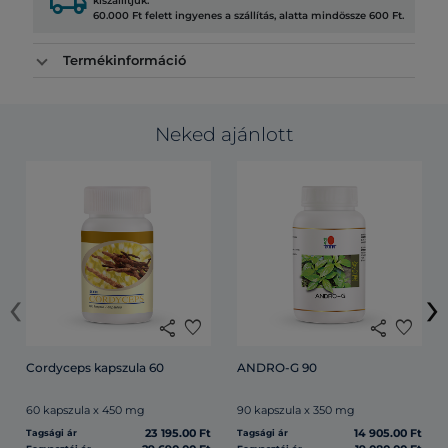
local_shipping
kiszállítjuk.
60.000 Ft felett ingyenes a szállítás, alatta mindössze 600 Ft.
Termékinformáció
Neked ajánlott
‹
›
share
favorite
share
favorite
Cordyceps kapszula 60
ANDRO-G 90
60 kapszula x 450 mg
90 kapszula x 350 mg
23 195.00 Ft
14 905.00 Ft
Tagsági ár
Tagsági ár