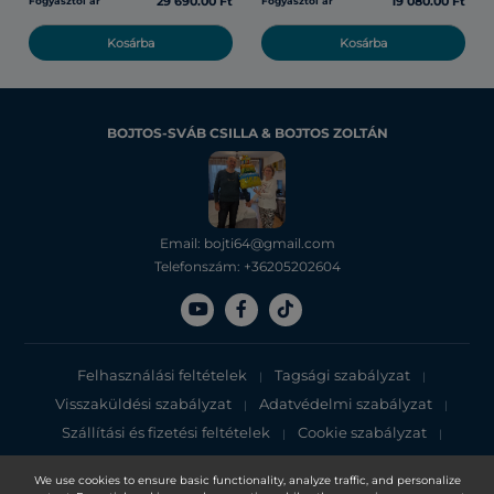
29 690.00 Ft
19 080.00 Ft
Fogyasztói ár
Fogyasztói ár
Kosárba
Kosárba
BOJTOS-SVÁB CSILLA & BOJTOS ZOLTÁN
Email: bojti64@gmail.com
Telefonszám: +36205202604
Felhasználási feltételek
Tagsági szabályzat
|
|
Visszaküldési szabályzat
Adatvédelmi szabályzat
|
|
Szállítási és fizetési feltételek
Cookie szabályzat
|
|
Adatvédelmi tájékoztató
We use cookies to ensure basic functionality, analyze traffic, and personalize