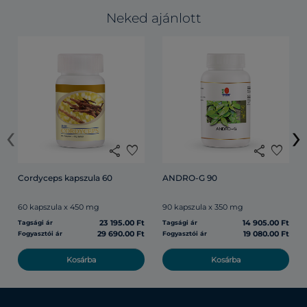
Neked ajánlott
‹
›
share
favorite
share
favorite
Cordyceps kapszula 60
ANDRO-G 90
60 kapszula x 450 mg
90 kapszula x 350 mg
23 195.00 Ft
14 905.00 Ft
Tagsági ár
Tagsági ár
29 690.00 Ft
19 080.00 Ft
Fogyasztói ár
Fogyasztói ár
Kosárba
Kosárba