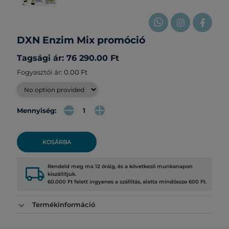
DXN Enzim Mix promóció
Tagsági ár: 76 290.00 Ft
Fogyasztói ár:
0.00 Ft
Mennyiség:
KOSÁRBA
local_shipping
Rendeld meg ma 12 óráig, és a következő munkanapon
kiszállítjuk.
60.000 Ft felett ingyenes a szállítás, alatta mindössze 600 Ft.
Termékinformáció