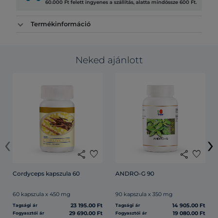
60.000 Ft felett ingyenes a szállítás, alatta mindössze 600 Ft.
Termékinformáció
Neked ajánlott
‹
›
share
favorite
share
favorite
Cordyceps kapszula 60
ANDRO-G 90
60 kapszula x 450 mg
90 kapszula x 350 mg
23 195.00 Ft
14 905.00 Ft
Tagsági ár
Tagsági ár
29 690.00 Ft
19 080.00 Ft
Fogyasztói ár
Fogyasztói ár