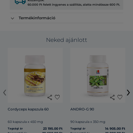
local_shipping
kiszállítjuk.
60.000 Ft felett ingyenes a szállítás, alatta mindössze 600 Ft.
Termékinformáció
Neked ajánlott
‹
›
share
favorite
share
favorite
Cordyceps kapszula 60
ANDRO-G 90
60 kapszula x 450 mg
90 kapszula x 350 mg
23 195.00 Ft
14 905.00 Ft
Tagsági ár
Tagsági ár