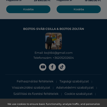
29 690.00 Ft
19 080.00 Ft
Fogyasztói ár
Fogyasztói ár
Kosárba
Kosárba
BOJTOS-SVÁB CSILLA & BOJTOS ZOLTÁN
Email: bojti64@gmail.com
Telefonszám: +36205202604
Felhasználási feltételek
Tagsági szabályzat
|
|
Visszaküldési szabályzat
Adatvédelmi szabályzat
|
|
Szállítási és fizetési feltételek
Cookie szabályzat
|
|
Adatvédelmi tájékoztató
We use cookies to ensure basic functionality, analyze traffic, and personalize