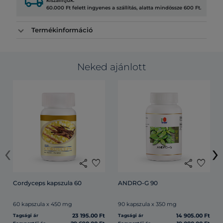
local_shipping
kiszállítjuk.
60.000 Ft felett ingyenes a szállítás, alatta mindössze 600 Ft.
Termékinformáció
Neked ajánlott
‹
›
share
favorite
share
favorite
Cordyceps kapszula 60
ANDRO-G 90
60 kapszula x 450 mg
90 kapszula x 350 mg
23 195.00 Ft
14 905.00 Ft
Tagsági ár
Tagsági ár