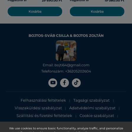
29 690.00 Ft
19 080.00 Ft
Fogyasztói ár
Fogyasztói ár
Kosárba
Kosárba
BOJTOS-SVÁB CSILLA & BOJTOS ZOLTÁN
Email: bojti64@gmail.com
Telefonszám: +36205202604
Felhasználási feltételek
Tagsági szabályzat
|
|
Visszaküldési szabályzat
Adatvédelmi szabályzat
|
|
Szállítási és fizetési feltételek
Cookie szabályzat
|
|
Adatvédelmi tájékoztató
We use cookies to ensure basic functionality, analyze traffic, and personalize