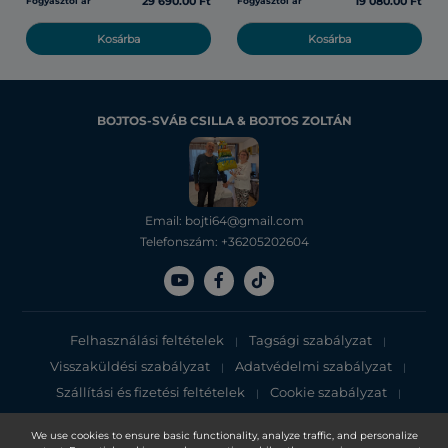
29 690.00 Ft
19 080.00 Ft
Fogyasztói ár
Fogyasztói ár
Kosárba
Kosárba
BOJTOS-SVÁB CSILLA & BOJTOS ZOLTÁN
Email: bojti64@gmail.com
Telefonszám: +36205202604
Felhasználási feltételek
Tagsági szabályzat
|
|
Visszaküldési szabályzat
Adatvédelmi szabályzat
|
|
Szállítási és fizetési feltételek
Cookie szabályzat
|
|
Adatvédelmi tájékoztató
We use cookies to ensure basic functionality, analyze traffic, and personalize