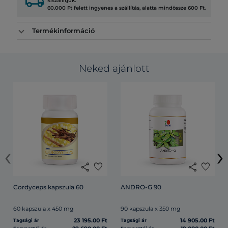
local_shipping
kiszállítjuk.
60.000 Ft felett ingyenes a szállítás, alatta mindössze 600 Ft.
Termékinformáció
Neked ajánlott
‹
›
share
favorite
share
favorite
Cordyceps kapszula 60
ANDRO-G 90
60 kapszula x 450 mg
90 kapszula x 350 mg
23 195.00 Ft
14 905.00 Ft
Tagsági ár
Tagsági ár