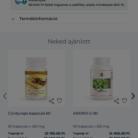
local_shipping
kiszállítjuk.
60.000 Ft felett ingyenes a szállítás, alatta mindössze 600 Ft.
Termékinformáció
Neked ajánlott
‹
›
share
favorite
share
favorite
Cordyceps kapszula 60
ANDRO-G 90
60 kapszula x 450 mg
90 kapszula x 350 mg
23 195.00 Ft
14 905.00 Ft
Tagsági ár
Tagsági ár