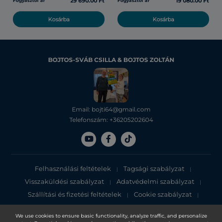
29 690.00 Ft
19 080.00 Ft
Fogyasztói ár
Fogyasztói ár
Kosárba
Kosárba
BOJTOS-SVÁB CSILLA & BOJTOS ZOLTÁN
Email: bojti64@gmail.com
Telefonszám: +36205202604
Felhasználási feltételek
Tagsági szabályzat
|
|
Visszaküldési szabályzat
Adatvédelmi szabályzat
|
|
Szállítási és fizetési feltételek
Cookie szabályzat
|
|
Adatvédelmi tájékoztató
We use cookies to ensure basic functionality, analyze traffic, and personalize