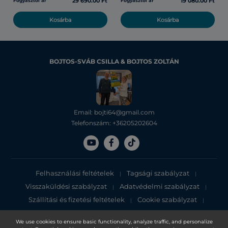
29 690.00 Ft
19 080.00 Ft
Fogyasztói ár
Fogyasztói ár
Kosárba
Kosárba
BOJTOS-SVÁB CSILLA & BOJTOS ZOLTÁN
Email: bojti64@gmail.com
Telefonszám: +36205202604
Felhasználási feltételek
Tagsági szabályzat
|
|
Visszaküldési szabályzat
Adatvédelmi szabályzat
|
|
Szállítási és fizetési feltételek
Cookie szabályzat
|
|
Adatvédelmi tájékoztató
We use cookies to ensure basic functionality, analyze traffic, and personalize