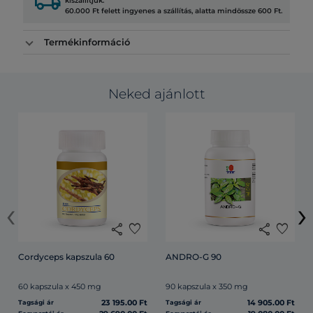
local_shipping
kiszállítjuk.
60.000 Ft felett ingyenes a szállítás, alatta mindössze 600 Ft.
Termékinformáció
Neked ajánlott
‹
›
share
favorite
share
favorite
Cordyceps kapszula 60
ANDRO-G 90
60 kapszula x 450 mg
90 kapszula x 350 mg
23 195.00 Ft
14 905.00 Ft
Tagsági ár
Tagsági ár