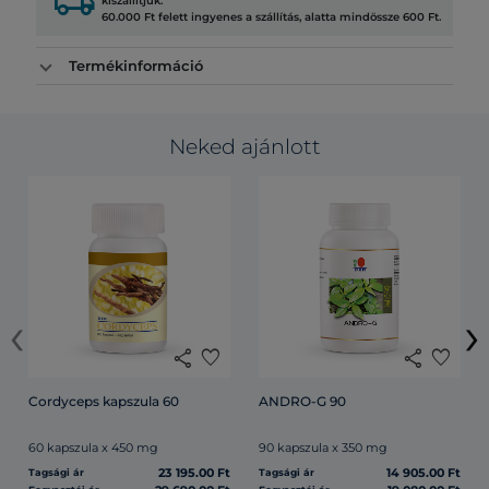
local_shipping
kiszállítjuk.
60.000 Ft felett ingyenes a szállítás, alatta mindössze 600 Ft.
Termékinformáció
Neked ajánlott
‹
›
share
favorite
share
favorite
Cordyceps kapszula 60
ANDRO-G 90
60 kapszula x 450 mg
90 kapszula x 350 mg
23 195.00 Ft
14 905.00 Ft
Tagsági ár
Tagsági ár