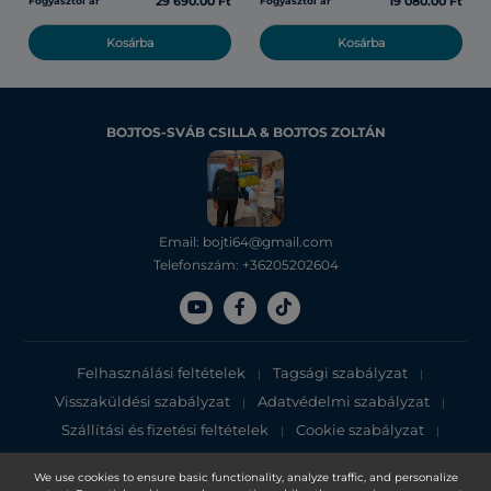
29 690.00 Ft
19 080.00 Ft
Fogyasztói ár
Fogyasztói ár
Kosárba
Kosárba
BOJTOS-SVÁB CSILLA & BOJTOS ZOLTÁN
Email: bojti64@gmail.com
Telefonszám: +36205202604
Felhasználási feltételek
Tagsági szabályzat
|
|
Visszaküldési szabályzat
Adatvédelmi szabályzat
|
|
Szállítási és fizetési feltételek
Cookie szabályzat
|
|
Adatvédelmi tájékoztató
We use cookies to ensure basic functionality, analyze traffic, and personalize