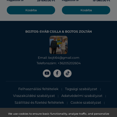
29 690.00 Ft
19 080.00 Ft
Fogyasztói ár
Fogyasztói ár
Kosárba
Kosárba
BOJTOS-SVÁB CSILLA & BOJTOS ZOLTÁN
Email: bojti64@gmail.com
Telefonszám: +36205202604
Felhasználási feltételek
Tagsági szabályzat
|
|
Visszaküldési szabályzat
Adatvédelmi szabályzat
|
|
Szállítási és fizetési feltételek
Cookie szabályzat
|
|
Adatvédelmi tájékoztató
We use cookies to ensure basic functionality, analyze traffic, and personalize