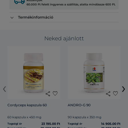
local_shipping
kiszállítjuk.
60.000 Ft felett ingyenes a szállítás, alatta mindössze 600 Ft.
Termékinformáció
Neked ajánlott
‹
›
share
favorite
share
favorite
Cordyceps kapszula 60
ANDRO-G 90
60 kapszula x 450 mg
90 kapszula x 350 mg
23 195.00 Ft
14 905.00 Ft
Tagsági ár
Tagsági ár