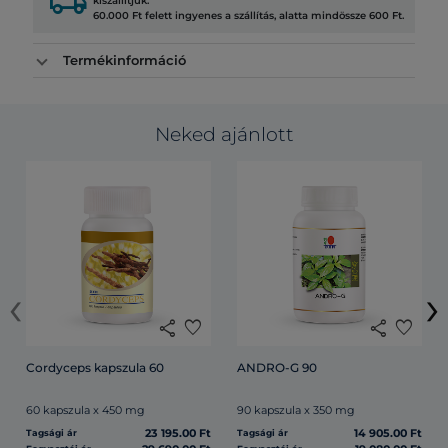
local_shipping
kiszállítjuk.
60.000 Ft felett ingyenes a szállítás, alatta mindössze 600 Ft.
Termékinformáció
Neked ajánlott
‹
›
share
favorite
share
favorite
Cordyceps kapszula 60
ANDRO-G 90
60 kapszula x 450 mg
90 kapszula x 350 mg
23 195.00 Ft
14 905.00 Ft
Tagsági ár
Tagsági ár