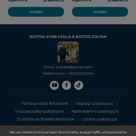
29 690.00 Ft
19 080.00 Ft
Fogyasztói ár
Fogyasztói ár
Kosárba
Kosárba
BOJTOS-SVÁB CSILLA & BOJTOS ZOLTÁN
Email: bojti64@gmail.com
Telefonszám: +36205202604
Felhasználási feltételek
Tagsági szabályzat
|
|
Visszaküldési szabályzat
Adatvédelmi szabályzat
|
|
Szállítási és fizetési feltételek
Cookie szabályzat
|
|
Adatvédelmi tájékoztató
We use cookies to ensure basic functionality, analyze traffic, and personalize