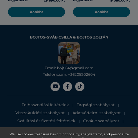
29 690.00 Ft
19 080.00 Ft
Fogyasztói ár
Fogyasztói ár
Kosárba
Kosárba
BOJTOS-SVÁB CSILLA & BOJTOS ZOLTÁN
Email: bojti64@gmail.com
Telefonszám: +36205202604
Felhasználási feltételek
Tagsági szabályzat
|
|
Visszaküldési szabályzat
Adatvédelmi szabályzat
|
|
Szállítási és fizetési feltételek
Cookie szabályzat
|
|
Adatvédelmi tájékoztató
We use cookies to ensure basic functionality, analyze traffic, and personalize