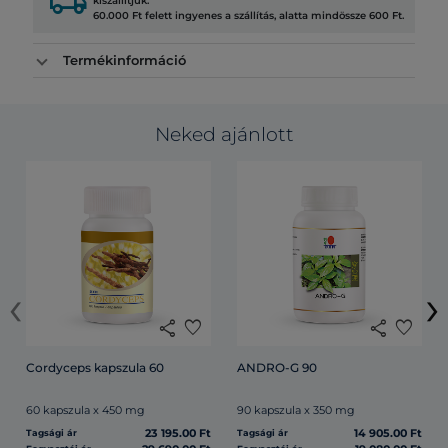
local_shipping
kiszállítjuk.
60.000 Ft felett ingyenes a szállítás, alatta mindössze 600 Ft.
Termékinformáció
Neked ajánlott
‹
›
share
favorite
share
favorite
Cordyceps kapszula 60
ANDRO-G 90
60 kapszula x 450 mg
90 kapszula x 350 mg
23 195.00 Ft
14 905.00 Ft
Tagsági ár
Tagsági ár