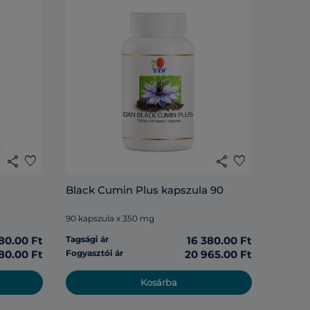
share
favorite
share
favorite
Black Cumin Plus kapszula 90
90 kapszula x 350 mg
80.00 Ft
Tagsági ár
16 380.00 Ft
880.00 Ft
Fogyasztói ár
20 965.00 Ft
Kosárba