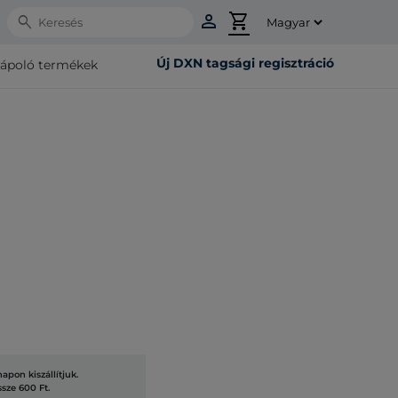
person
shopping_cart
Search
Új DXN tagsági regisztráció
rápoló termékek
pon kiszállítjuk.
ssze 600 Ft.