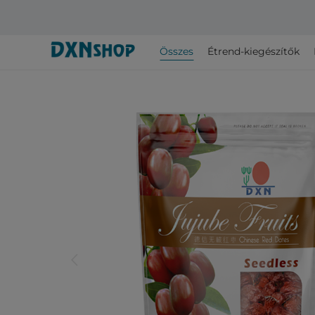
Összes
Étrend-kiegészítők
arrow_back_ios