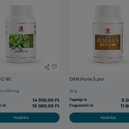
share
favorite
G 90
DXN Poria S por
la x 350 mg
30 g
r
14 905.00 Ft
Tagsági ár
9 2
i ár
19 080.00 Ft
Fogyasztói ár
11 
Kosárba
Kosárba