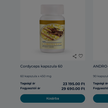
share
favorite
Cordyceps kapszula 60
ANDRO-
60 kapszula x 450 mg
90 kapszu
Tagsági ár
23 195.00 Ft
Tagsági á
Fogyasztói ár
29 690.00 Ft
Fogyasztó
Kosárba