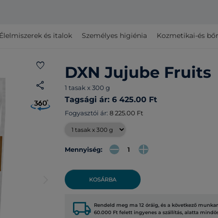
Élelmiszerek és italok
Személyes higiénia
Kozmetikai-és bő
favorite
DXN Jujube Fruits
share
1 tasak x 300 g
Tagsági ár: 6 425.00 Ft
Fogyasztói ár:
8 225.00 Ft
Mennyiség:
arrow_forward_ios
KOSÁRBA
local_shipping
Rendeld meg ma 12 óráig, és a következő munkana
60.000 Ft felett ingyenes a szállítás, alatta mindö