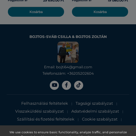
29 690.00 Ft
19 080.00 Ft
Fogyasztói ár
Fogyasztói ár
Kosárba
Kosárba
BOJTOS-SVÁB CSILLA & BOJTOS ZOLTÁN
Email: bojti64@gmail.com
Telefonszám: +36205202604
Felhasználási feltételek
Tagsági szabályzat
|
|
Visszaküldési szabályzat
Adatvédelmi szabályzat
|
|
Szállítási és fizetési feltételek
Cookie szabályzat
|
|
Adatvédelmi tájékoztató
We use cookies to ensure basic functionality, analyze traffic, and personalize