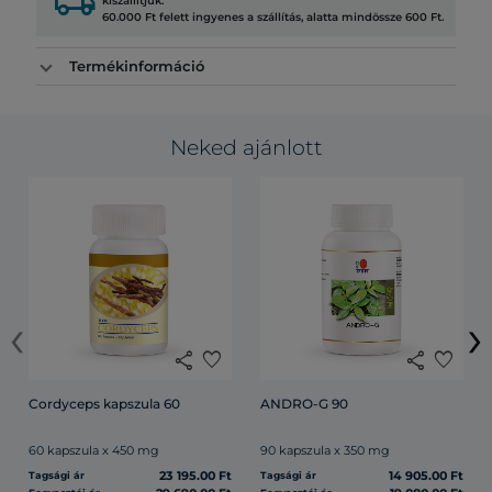
local_shipping
kiszállítjuk.
60.000 Ft felett ingyenes a szállítás, alatta mindössze 600 Ft.
Termékinformáció
Neked ajánlott
‹
›
share
favorite
share
favorite
Cordyceps kapszula 60
ANDRO-G 90
60 kapszula x 450 mg
90 kapszula x 350 mg
23 195.00 Ft
14 905.00 Ft
Tagsági ár
Tagsági ár