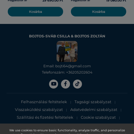
29 690.00 Ft
19 080.00 Ft
Fogyasztói ár
Fogyasztói ár
Kosárba
Kosárba
BOJTOS-SVÁB CSILLA & BOJTOS ZOLTÁN
Email: bojti64@gmail.com
Telefonszám: +36205202604
Felhasználási feltételek
Tagsági szabályzat
|
|
Visszaküldési szabályzat
Adatvédelmi szabályzat
|
|
Szállítási és fizetési feltételek
Cookie szabályzat
|
|
Adatvédelmi tájékoztató
We use cookies to ensure basic functionality, analyze traffic, and personalize