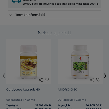
local_shipping
kiszállítjuk.
60.000 Ft felett ingyenes a szállítás, alatta mindössze 600 Ft.
Termékinformáció
Neked ajánlott
‹
›
share
favorite
share
favorite
Cordyceps kapszula 60
ANDRO-G 90
60 kapszula x 450 mg
90 kapszula x 350 mg
23 195.00 Ft
14 905.00 Ft
Tagsági ár
Tagsági ár