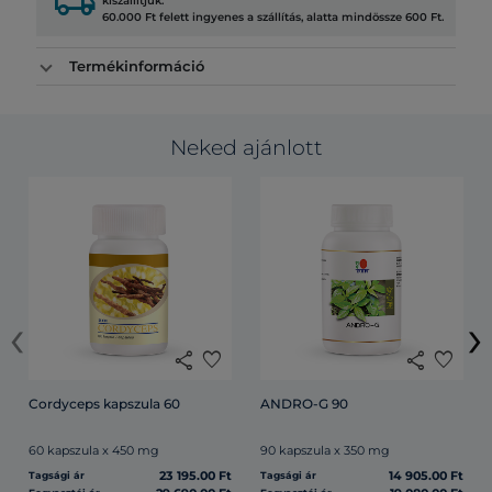
local_shipping
kiszállítjuk.
60.000 Ft felett ingyenes a szállítás, alatta mindössze 600 Ft.
Termékinformáció
Neked ajánlott
‹
›
share
favorite
share
favorite
Cordyceps kapszula 60
ANDRO-G 90
60 kapszula x 450 mg
90 kapszula x 350 mg
23 195.00 Ft
14 905.00 Ft
Tagsági ár
Tagsági ár