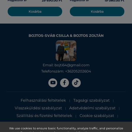
29 690.00 Ft
19 080.00 Ft
Fogyasztói ár
Fogyasztói ár
Kosárba
Kosárba
BOJTOS-SVÁB CSILLA & BOJTOS ZOLTÁN
Email: bojti64@gmail.com
Telefonszám: +36205202604
Felhasználási feltételek
Tagsági szabályzat
|
|
Visszaküldési szabályzat
Adatvédelmi szabályzat
|
|
Szállítási és fizetési feltételek
Cookie szabályzat
|
|
Adatvédelmi tájékoztató
We use cookies to ensure basic functionality, analyze traffic, and personalize