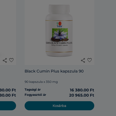
share
favorite
share
favorite
Black Cumin Plus kapszula 90
90 kapszula x 350 mg
80.00 Ft
Tagsági ár
16 380.00 Ft
880.00 Ft
Fogyasztói ár
20 965.00 Ft
Kosárba