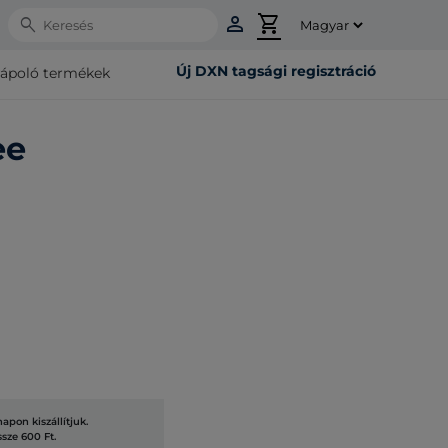
person
shopping_cart
Search
Új DXN tagsági regisztráció
rápoló termékek
ee
pon kiszállítjuk.
ssze 600 Ft.