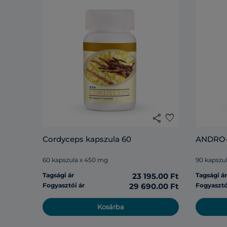
share
favorite
Cordyceps kapszula 60
ANDRO-
60 kapszula x 450 mg
90 kapszu
Tagsági ár
23 195.00 Ft
Tagsági á
Fogyasztói ár
29 690.00 Ft
Fogyasztó
Kosárba