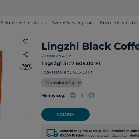
Élelmiszerek és italok
Személyes higiénia
Kozmetikai-és bő
favorite
Lingzhi Black Coff
share
20 tasak x 4.5 g
Tagsági ár: 7 505.00 Ft
Fogyasztói ár:
9 605.00 Ft
Mennyiség:
arrow_forward_ios
KOSÁRBA
local_shipping
Rendeld meg ma 12 óráig, és a következő munkana
60.000 Ft felett ingyenes a szállítás, alatta mindö