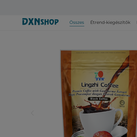
Összes
Étrend-kiegészítők
arrow_back_ios