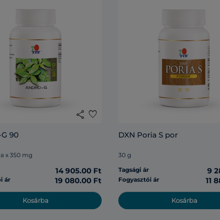
share
favorite
G 90
DXN Poria S por
la x 350 mg
30 g
r
14 905.00 Ft
Tagsági ár
9 2
i ár
19 080.00 Ft
Fogyasztói ár
11 
Kosárba
Kosárba