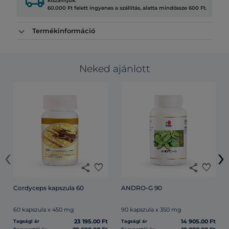
local_shipping
kiszállítjuk.
60.000 Ft felett ingyenes a szállítás, alatta mindössze 600 Ft.
Termékinformáció
Neked ajánlott
‹
›
share
favorite
share
favorite
Cordyceps kapszula 60
ANDRO-G 90
60 kapszula x 450 mg
90 kapszula x 350 mg
23 195.00 Ft
14 905.00 Ft
Tagsági ár
Tagsági ár