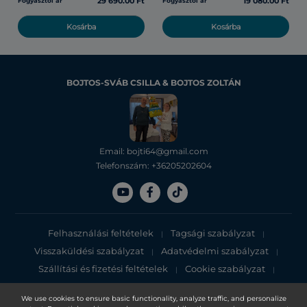
29 690.00 Ft
19 080.00 Ft
Fogyasztói ár
Fogyasztói ár
Kosárba
Kosárba
BOJTOS-SVÁB CSILLA & BOJTOS ZOLTÁN
Email: bojti64@gmail.com
Telefonszám: +36205202604
Felhasználási feltételek
Tagsági szabályzat
|
|
Visszaküldési szabályzat
Adatvédelmi szabályzat
|
|
Szállítási és fizetési feltételek
Cookie szabályzat
|
|
Adatvédelmi tájékoztató
We use cookies to ensure basic functionality, analyze traffic, and personalize