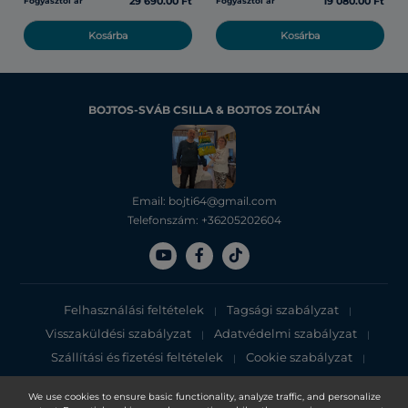
29 690.00 Ft
19 080.00 Ft
Fogyasztói ár
Fogyasztói ár
Kosárba
Kosárba
BOJTOS-SVÁB CSILLA & BOJTOS ZOLTÁN
Email: bojti64@gmail.com
Telefonszám: +36205202604
Felhasználási feltételek
Tagsági szabályzat
|
|
Visszaküldési szabályzat
Adatvédelmi szabályzat
|
|
Szállítási és fizetési feltételek
Cookie szabályzat
|
|
Adatvédelmi tájékoztató
We use cookies to ensure basic functionality, analyze traffic, and personalize