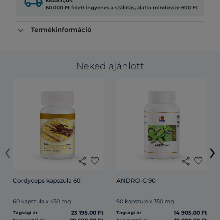
local_shipping
kiszállítjuk.
60.000 Ft felett ingyenes a szállítás, alatta mindössze 600 Ft.
Termékinformáció
Neked ajánlott
‹
›
share
favorite
share
favorite
Cordyceps kapszula 60
ANDRO-G 90
60 kapszula x 450 mg
90 kapszula x 350 mg
23 195.00 Ft
14 905.00 Ft
Tagsági ár
Tagsági ár