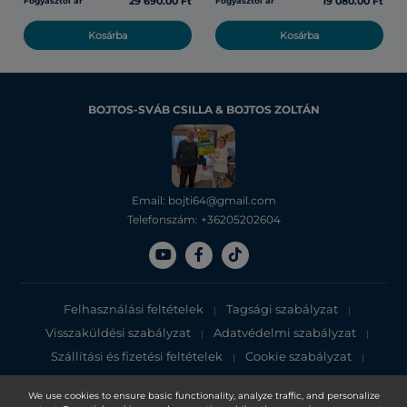
29 690.00 Ft
19 080.00 Ft
Fogyasztói ár
Fogyasztói ár
Kosárba
Kosárba
BOJTOS-SVÁB CSILLA & BOJTOS ZOLTÁN
Email: bojti64@gmail.com
Telefonszám: +36205202604
Felhasználási feltételek
Tagsági szabályzat
|
|
Visszaküldési szabályzat
Adatvédelmi szabályzat
|
|
Szállítási és fizetési feltételek
Cookie szabályzat
|
|
Adatvédelmi tájékoztató
We use cookies to ensure basic functionality, analyze traffic, and personalize