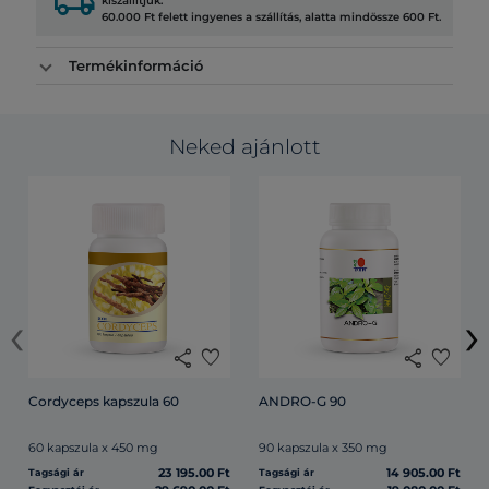
local_shipping
kiszállítjuk.
60.000 Ft felett ingyenes a szállítás, alatta mindössze 600 Ft.
Termékinformáció
Neked ajánlott
‹
›
share
favorite
share
favorite
Cordyceps kapszula 60
ANDRO-G 90
60 kapszula x 450 mg
90 kapszula x 350 mg
23 195.00 Ft
14 905.00 Ft
Tagsági ár
Tagsági ár