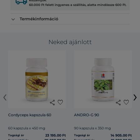
local_shipping
kiszállítjuk.
60.000 Ft felett ingyenes a szállítás, alatta mindössze 600 Ft.
Termékinformáció
Neked ajánlott
‹
›
share
favorite
share
favorite
Cordyceps kapszula 60
ANDRO-G 90
60 kapszula x 450 mg
90 kapszula x 350 mg
23 195.00 Ft
14 905.00 Ft
Tagsági ár
Tagsági ár