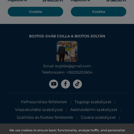
29 690.00 Ft
19 080.00 Ft
Fogyasztói ár
Fogyasztói ár
Kosárba
Kosárba
BOJTOS-SVÁB CSILLA & BOJTOS ZOLTÁN
Email: bojti64@gmail.com
Telefonszám: +36205202604
Felhasználási feltételek
Tagsági szabályzat
|
|
Visszaküldési szabályzat
Adatvédelmi szabályzat
|
|
Szállítási és fizetési feltételek
Cookie szabályzat
|
|
Adatvédelmi tájékoztató
We use cookies to ensure basic functionality, analyze traffic, and personalize