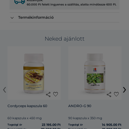
local_shipping
kiszállítjuk.
60.000 Ft felett ingyenes a szállítás, alatta mindössze 600 Ft.
Termékinformáció
Neked ajánlott
‹
›
share
favorite
share
favorite
Cordyceps kapszula 60
ANDRO-G 90
60 kapszula x 450 mg
90 kapszula x 350 mg
23 195.00 Ft
14 905.00 Ft
Tagsági ár
Tagsági ár