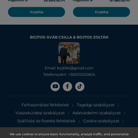
29 690.00 Ft
19 080.00 Ft
Fogyasztói ár
Fogyasztói ár
Kosárba
Kosárba
BOJTOS-SVÁB CSILLA & BOJTOS ZOLTÁN
Email: bojti64@gmail.com
Telefonszám: +36205202604
Felhasználási feltételek
Tagsági szabályzat
|
|
Visszaküldési szabályzat
Adatvédelmi szabályzat
|
|
Szállítási és fizetési feltételek
Cookie szabályzat
|
|
Adatvédelmi tájékoztató
We use cookies to ensure basic functionality, analyze traffic, and personalize